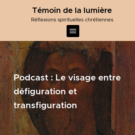
Skip
Témoin de la lumière
to
content
Réflexions spirituelles chrétiennes
Toggle
navigation
Podcast :
Le visage entre
défiguration et
transfiguration