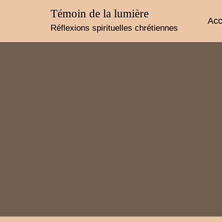
Skip
Témoin de la lumière
to
Acc
content
Réflexions spirituelles chrétiennes