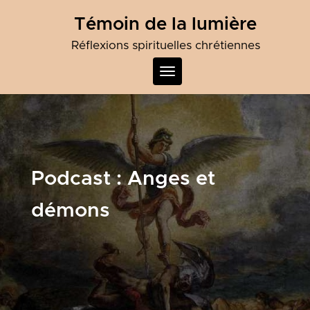
Skip
Témoin de la lumière
to
content
Réflexions spirituelles chrétiennes
Toggle
navigation
Podcast :
Anges et
démons