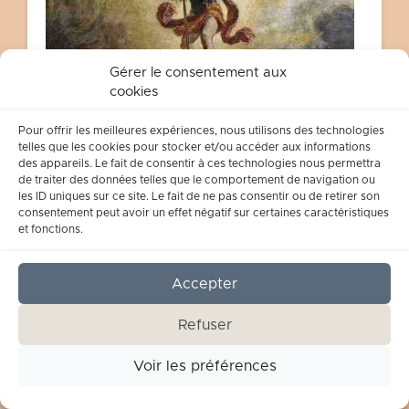
Gérer le consentement aux
cookies
Pour offrir les meilleures expériences, nous utilisons des technologies
telles que les cookies pour stocker et/ou accéder aux informations
des appareils. Le fait de consentir à ces technologies nous permettra
de traiter des données telles que le comportement de navigation ou
les ID uniques sur ce site. Le fait de ne pas consentir ou de retirer son
Anges et démons – 14
consentement peut avoir un effet négatif sur certaines caractéristiques
et fonctions.
L'arme du diable est la tentation et il
ne se prive pas pour en user, c'est
pourquoi Jésus nous invite à
Accepter
demander au Père "Ne nous laisse
Refuser
pas entrer en tentation". Nous
avons besoin de l'aide du Seigneur
Voir les préférences
pour ne pas succomber aux ruses
du diable. Mais la tentation n'est pas