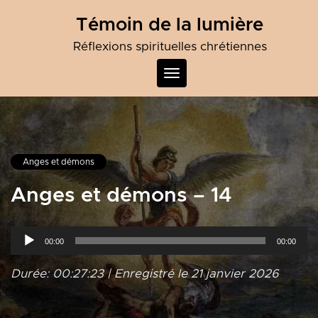
Skip
Témoin de la lumière
to
content
Réflexions spirituelles chrétiennes
Toggle
navigation
Anges et démons
Anges et démons – 14
Lecteur
00:00
00:00
audio
Durée: 00:27:23
|
Enregistré le 21 janvier 2026