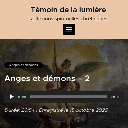
Skip
Témoin de la lumière
to
content
Réflexions spirituelles chrétiennes
Toggle
navigation
Anges et démons
Anges et démons – 2
Lecteur
00:00
00:00
audio
Durée: 26:54
|
Enregistré le 15 octobre 2025