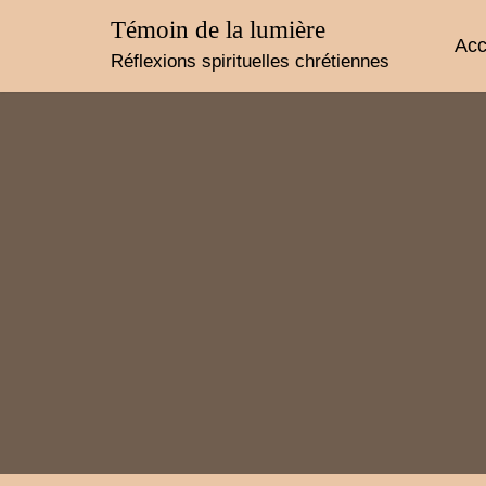
Skip
Témoin de la lumière
to
Acc
content
Réflexions spirituelles chrétiennes