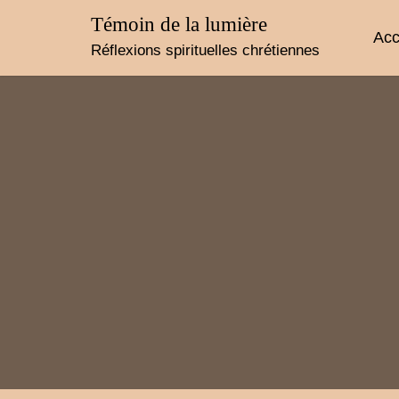
Skip
Témoin de la lumière
to
Acc
content
Réflexions spirituelles chrétiennes