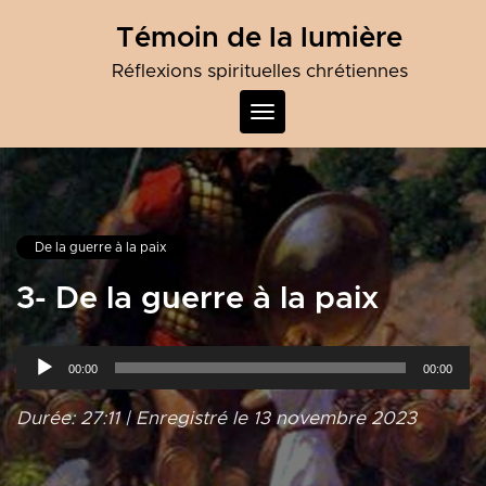
Skip
Témoin de la lumière
to
content
Réflexions spirituelles chrétiennes
Toggle
navigation
De la guerre à la paix
3- De la guerre à la paix
Lecteur
00:00
00:00
audio
Durée: 27:11
|
Enregistré le 13 novembre 2023