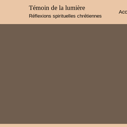
Skip
Témoin de la lumière
to
Acc
content
Réflexions spirituelles chrétiennes