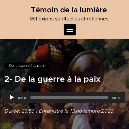
Skip
Témoin de la lumière
to
content
Réflexions spirituelles chrétiennes
Toggle
navigation
De la guerre à la paix
2- De la guerre à la paix
Lecteur
00:00
00:00
audio
Durée: 23:56
|
Enregistré le 13 novembre 2023