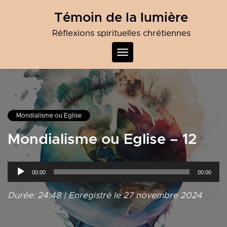
Skip
Témoin de la lumière
to
content
Réflexions spirituelles chrétiennes
Toggle
navigation
Mondialisme ou Eglise
Mondialisme ou Eglise – 12
Lecteur
00:00
00:00
audio
Durée: 24:48
|
Enregistré le 27 novembre 2024