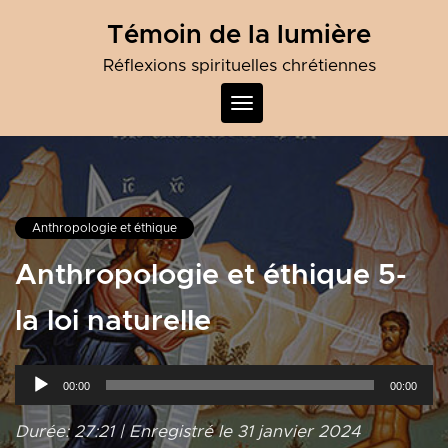
Skip
Témoin de la lumière
to
content
Réflexions spirituelles chrétiennes
Toggle
navigation
Anthropologie et éthique
Anthropologie et éthique 5-
la loi naturelle
Lecteur
00:00
00:00
audio
Durée: 27:21
|
Enregistré le 31 janvier 2024