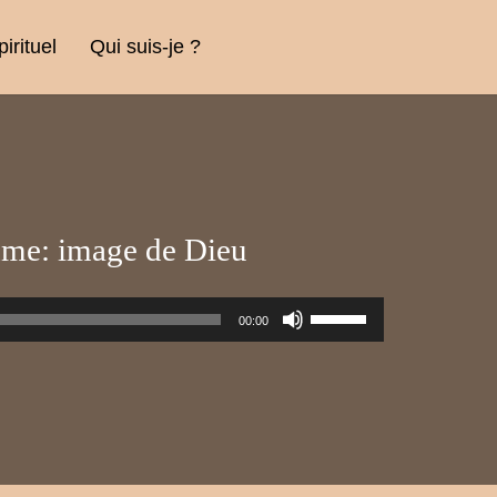
rituel
Qui suis-je ?
mme: image de Dieu
Utilisez
00:00
les
flèches
haut/bas
pour
augmenter
ou
diminuer