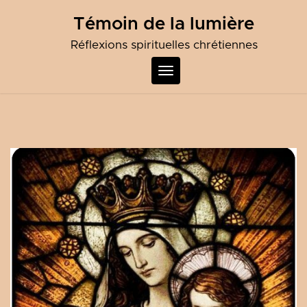
Skip
Témoin de la lumière
to
content
Réflexions spirituelles chrétiennes
Toggle
navigation
Blog