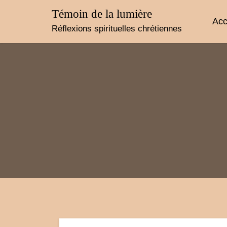
Skip
Témoin de la lumière
to
Acc
content
Réflexions spirituelles chrétiennes