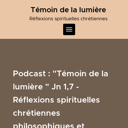
Skip
Témoin de la lumière
to
content
Réflexions spirituelles chrétiennes
Toggle
navigation
Podcast :
"Témoin de la
lumière " Jn 1,7 -
Réflexions spirituelles
chrétiennes
philosophiques et