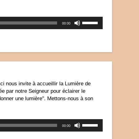
Utilisez
00:00
les
flèches
haut/bas
pour
augmenter
ou
diminuer
le
volume.
i nous invite à accueillir la Lumière de
e par notre Seigneur pour éclairer le
donner une lumière". Mettons-nous à son
Utilisez
00:00
les
flèches