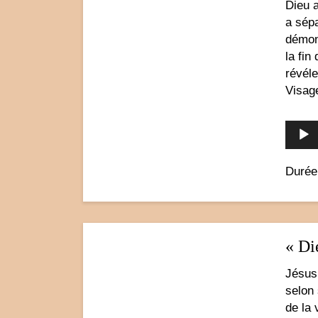
Dieu 
a sép
démon
la fin
révéle
Visage
Durée
« Di
Jésus 
selon 
de la 