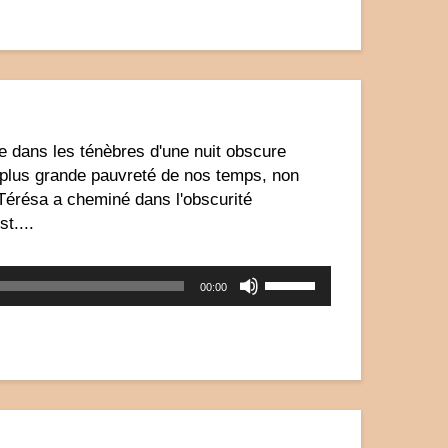
haut/bas
pour
augmenter
ou
diminuer
le
volume.
e dans les ténèbres d'une nuit obscure
 plus grande pauvreté de nos temps, non
 Térésa a cheminé dans l'obscurité
t....
Utilisez
00:00
les
flèches
haut/bas
pour
augmenter
ou
diminuer