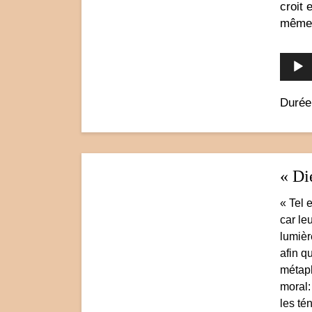
croit 
même 
Durée
« Di
« Tel 
car le
lumièr
afin q
métaph
moral:
les té