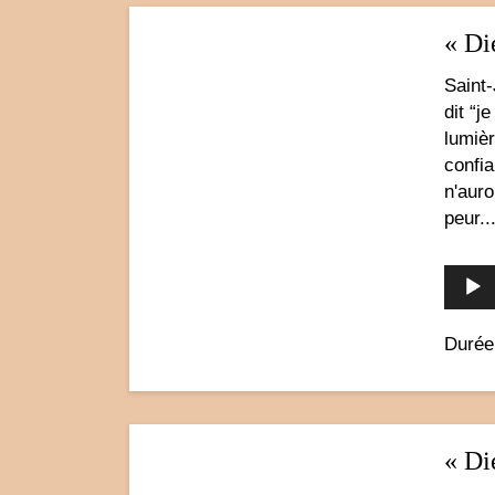
« Di
Saint-
dit “j
lumièr
confi
n'auro
peur...
Durée
« Di