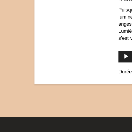
Puisqu
lumine
anges 
Lumièr
s'est 
Durée