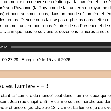
a commencé son oeuvre de création par la Lumière et il a s
aré son Royaume (la Royaume de la Lumière) du royaume des
s) et nous sommes, nous, dans un monde où lumière et ténèbr
 des temps. Dieu ne nous laisse pas orphelins dans cette con
r comme Lumière pour nous éclairer de sa Présence et de sa 
.... afin que nous le suivions et devenions lumières à notre 
Lecteur
00:00
audio
: 00:27:29
|
Enregistré le 15 avril 2026
eu est Lumière » – 3
étant la "Lumière du monde" peut donc illuminer ceux qui le 
saint Jean (au chapitre 8) : « qui me suit ne marche pas dan
vie » et encore (au chapitre 12) : « moi, La lumière je sui