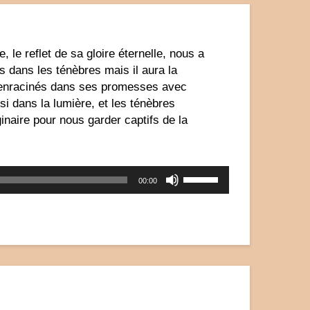
, le reflet de sa gloire éternelle, nous a
s dans les ténèbres mais il aura la
ns enracinés dans ses promesses avec
 dans la lumière, et les ténèbres
ginaire pour nous garder captifs de la
Utilisez
00:00
les
flèches
haut/bas
pour
augmenter
ou
diminuer
le
volume.