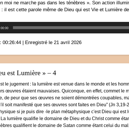
en moi ne marche pas dans les ténèbres ». Son action illumina
: il est cette parole même de Dieu qui est Vie et Lumière 
Lecteur
00:00
audio
: 00:26:44
|
Enregistré le 21 avril 2026
eu est Lumière » – 4
est le jugement : la lumière est venue dans le monde et les homm
urs œuvres étaient mauvaises. Quiconque, en effet, commet le mal
e, de peur que ses œuvres ne soient démontrées coupables, mais c
u'il soit manifesté que ses œuvres sont faites en Dieu” (Jn 3,19-
ysique si je puis dire -le plan métaphysique c'est Dieu qui est l
 La lumière qualifie le domaine de Dieu et du Christ comme étant
nèbres qualifient le domaine de Satan comme étant celui du mal,