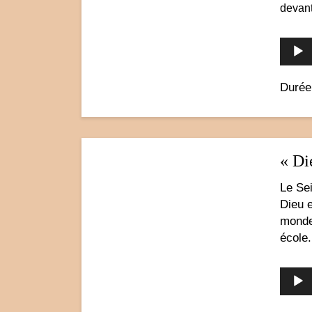
devant 
Durée
« Di
Le Sei
Dieu e
monde
école.