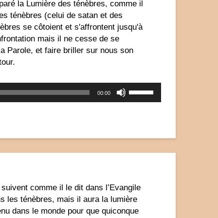
éparé la Lumière des ténèbres, comme il
 ténèbres (celui de satan et des
es se côtoient et s'affrontent jusqu'à
frontation mais il ne cesse de se
Parole, et faire briller sur nous son
tour.
Utilisez
00:00
les
flèches
haut/bas
pour
augmenter
ou
diminuer
le
volume.
suivent comme il le dit dans l’Evangile
s les ténèbres, mais il aura la lumière
s venu dans le monde pour que quiconque