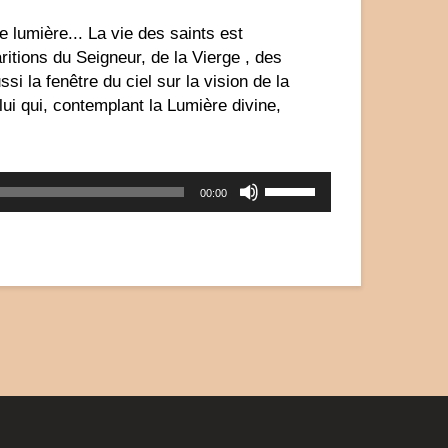
le
volume.
 lumière... La vie des saints est
ritions du Seigneur, de la Vierge , des
i la fenêtre du ciel sur la vision de la
i qui, contemplant la Lumière divine,
Utilisez
00:00
les
flèches
haut/bas
pour
augmenter
ou
diminuer
le
volume.