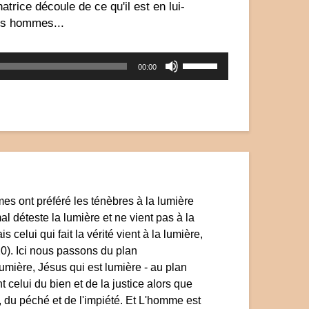
trice découle de ce qu'il est en lui-
des hommes...
Utilisez
00:00
les
flèches
haut/bas
pour
augmenter
ou
diminuer
le
volume.
es ont préféré les ténèbres à la lumière
 déteste la lumière et ne vient pas à la
elui qui fait la vérité vient à la lumière,
20). Ici nous passons du plan
umière, Jésus qui est lumière - au plan
 celui du bien et de la justice alors que
 du péché et de l'impiété. Et L'homme est