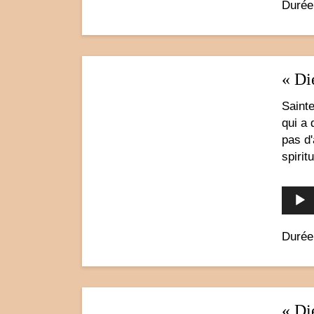
Durée
« Di
Sainte
qui a
pas d'
spirit
Durée
« Di