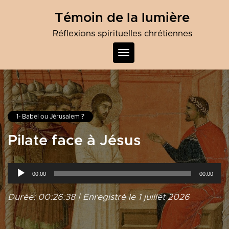
Skip
Témoin de la lumière
to
content
Réflexions spirituelles chrétiennes
Toggle
navigation
1- Babel ou Jérusalem ?
Pilate face à Jésus
Lecteur
00:00
00:00
audio
Durée: 00:26:38
|
Enregistré le 1 juillet 2026