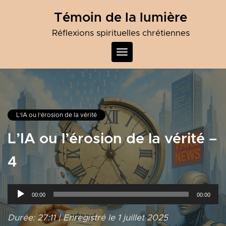
Skip
Témoin de la lumière
to
content
Réflexions spirituelles chrétiennes
Toggle
navigation
L'IA ou l'érosion de la vérité
L’IA ou l’érosion de la vérité –
4
Lecteur
00:00
00:00
audio
Durée: 27:11
|
Enregistré le 1 juillet 2025