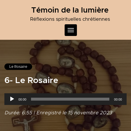
Skip
Témoin de la lumière
to
content
Réflexions spirituelles chrétiennes
Toggle
navigation
Le Rosaire
6- Le Rosaire
Lecteur
00:00
00:00
audio
Durée: 6:55
|
Enregistré le 15 novembre 2023