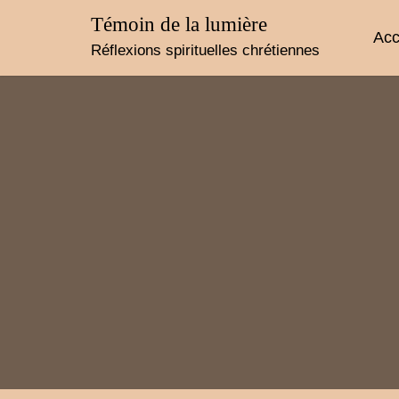
Skip
Témoin de la lumière
to
Acc
content
Réflexions spirituelles chrétiennes