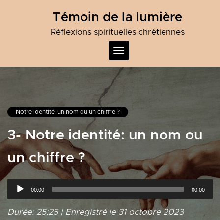
Skip
Témoin de la lumière
to
content
Réflexions spirituelles chrétiennes
Toggle
navigation
Notre identité: un nom ou un chiffre ?
3- Notre identité: un nom ou
un chiffre ?
Lecteur
00:00
00:00
audio
Durée: 25:25
|
Enregistré le 31 octobre 2023