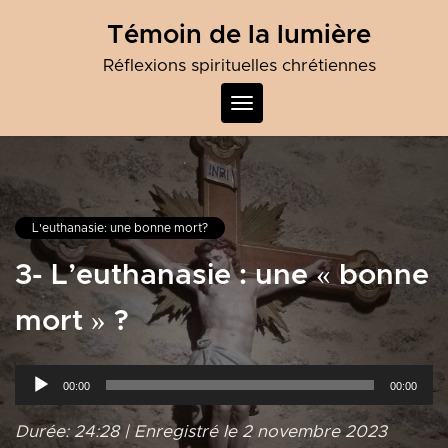
Skip
Témoin de la lumière
to
content
Réflexions spirituelles chrétiennes
Toggle
navigation
L'euthanasie: une bonne mort?
3- L’euthanasie : une « bonne
mort » ?
Lecteur
00:00
00:00
audio
Durée: 24:28
|
Enregistré le 2 novembre 2023