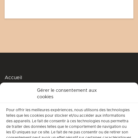
Accueil
Podcasts
Gérer le consentement aux
cookies
Me soutenir
Accompagnement spirituel
Pour offrir les meilleures expériences, nous utilisons des technologies
telles que les cookies pour stocker et/ou accéder aux informations
Qui suis-je ?
des appareils. Le fait de consentir à ces technologies nous permettra
de traiter des données telles que le comportement de navigation ou
Conditions générales d’utilisation
les ID uniques sur ce site. Le fait de ne pas consentir ou de retirer son
consentement peut avoir un effet négatif sur certaines caractéristiques